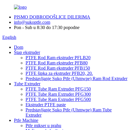
PISMO DOBRODOŠLICE DILERIMA
info@sukoptfe.com
Pon - Sub u 8:30 do 17:30 popodne
English
Dom
Štap ekstruder
PTFE Rod Ram ekstruder PFLB20
PTFE Rod Ram ekstruder PFB80
PTFE Rod Ram ekstruder PFB150
PTFE šipka za ekstruder PFB20, 20.
Predstavljanje Suko Ptfe (Uhmwpe) Ram Rod Extruder
Tube Extruder
PTFE Tube Ram Extruder PFG150
PTFE Tube Ram Extruder PFG300
PTFE Tube Ram Extruder PFG500
Ekstruder PTFE paste
Predstavljanje Suko Ptfe (Uhmwpe) Ram Tube
Extruder
Ptfe Machine
Ptfe mikser u prahu