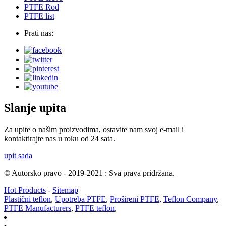
PTFE Rod
PTFE list
Prati nas:
Slanje upita
Za upite o našim proizvodima, ostavite nam svoj e-mail i
kontaktirajte nas u roku od 24 sata.
upit sada
© Autorsko pravo - 2019-2021 : Sva prava pridržana.
Hot Products
-
Sitemap
Plastični teflon
,
Upotreba PTFE
,
Prošireni PTFE
,
Teflon Company
,
PTFE Manufacturers
,
PTFE teflon
,