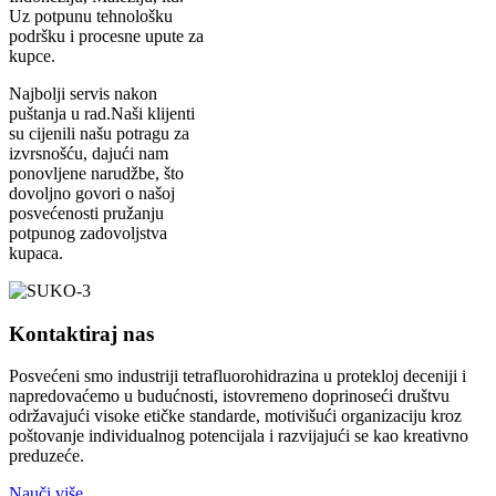
Uz potpunu tehnološku
podršku i procesne upute za
kupce.
Najbolji servis nakon
puštanja u rad.Naši klijenti
su cijenili našu potragu za
izvrsnošću, dajući nam
ponovljene narudžbe, što
dovoljno govori o našoj
posvećenosti pružanju
potpunog zadovoljstva
kupaca.
Kontaktiraj nas
Posvećeni smo industriji tetrafluorohidrazina u protekloj deceniji i
napredovaćemo u budućnosti, istovremeno doprinoseći društvu
održavajući visoke etičke standarde, motivišući organizaciju kroz
poštovanje individualnog potencijala i razvijajući se kao kreativno
preduzeće.
Nauči više