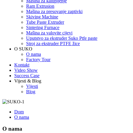
Mašina za kalupljenje
Ram Extrusion
Mašina za presovanje zaptivki
Skiving Machine
Tube Paste Extruder
Sintering Furnace
Mašina za valovite cijevi
Uputstvo za ekstruder Suko Ptfe paste
Stroj za ekstruder PTFE žice
O SUKO
O nama
Factory Tour
Kontakt
Video Show
Success Case
Vijesti & Blog
Vijesti
Blog
Dom
O nama
O nama