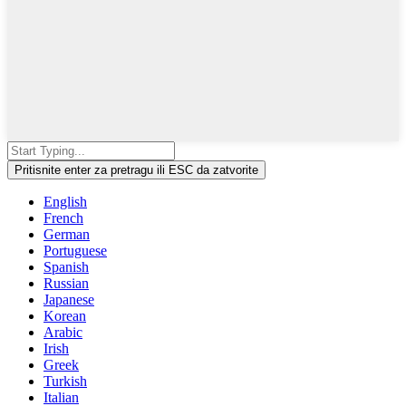
Pritisnite enter za pretragu ili ESC da zatvorite
English
French
German
Portuguese
Spanish
Russian
Japanese
Korean
Arabic
Irish
Greek
Turkish
Italian