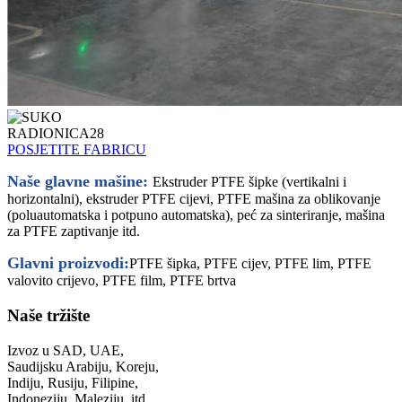
POSJETITE FABRICU
Naše glavne mašine:
Ekstruder PTFE šipke (vertikalni i
horizontalni), ekstruder PTFE cijevi, PTFE mašina za oblikovanje
(poluautomatska i potpuno automatska), peć za sinteriranje, mašina
za PTFE zaptivanje itd.
Glavni proizvodi:
PTFE šipka, PTFE cijev, PTFE lim, PTFE
valovito crijevo, PTFE film, PTFE brtva
Naše tržište
Izvoz u SAD, UAE,
Saudijsku Arabiju, Koreju,
Indiju, Rusiju, Filipine,
Indoneziju, Maleziju, itd.