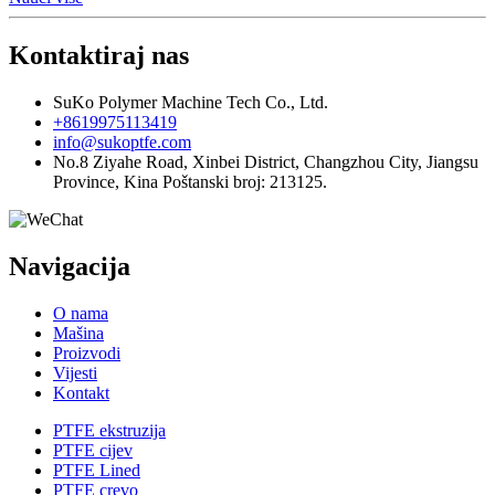
Kontaktiraj nas
SuKo Polymer Machine Tech Co., Ltd.
+8619975113419
info@sukoptfe.com
No.8 Ziyahe Road, Xinbei District, Changzhou City, Jiangsu
Province, Kina Poštanski broj: 213125.
Navigacija
O nama
Mašina
Proizvodi
Vijesti
Kontakt
PTFE ekstruzija
PTFE cijev
PTFE Lined
PTFE crevo