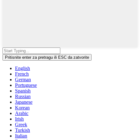
Pritisnite enter za pretragu ili ESC da zatvorite
English
French
German
Portuguese
Spanish
Russian
Japanese
Korean
Arabic
Irish
Greek
Turkish
Italian