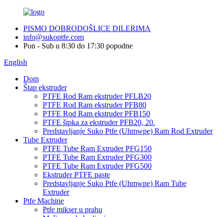
PISMO DOBRODOŠLICE DILERIMA
info@sukoptfe.com
Pon - Sub u 8:30 do 17:30 popodne
English
Dom
Štap ekstruder
PTFE Rod Ram ekstruder PFLB20
PTFE Rod Ram ekstruder PFB80
PTFE Rod Ram ekstruder PFB150
PTFE šipka za ekstruder PFB20, 20.
Predstavljanje Suko Ptfe (Uhmwpe) Ram Rod Extruder
Tube Extruder
PTFE Tube Ram Extruder PFG150
PTFE Tube Ram Extruder PFG300
PTFE Tube Ram Extruder PFG500
Ekstruder PTFE paste
Predstavljanje Suko Ptfe (Uhmwpe) Ram Tube
Extruder
Ptfe Machine
Ptfe mikser u prahu