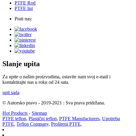
PTFE Rod
PTFE list
Prati nas:
Slanje upita
Za upite o našim proizvodima, ostavite nam svoj e-mail i
kontaktirajte nas u roku od 24 sata.
upit sada
© Autorsko pravo - 2019-2021 : Sva prava pridržana.
Hot Products
-
Sitemap
PTFE teflon
,
Plastični teflon
,
PTFE Manufacturers
,
Upotreba
PTFE
,
Teflon Company
,
Prošireni PTFE
,