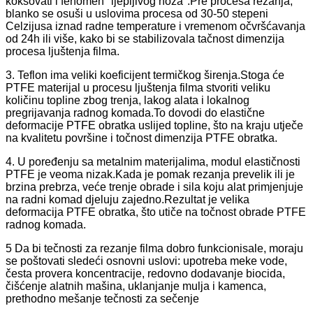
koksovati i fenomen "ljepljivog noža".Pre procesa rezanja,
blanko se osuši u uslovima procesa od 30-50 stepeni
Celzijusa iznad radne temperature i vremenom očvršćavanja
od 24h ili više, kako bi se stabilizovala tačnost dimenzija
procesa ljuštenja filma.
3. Teflon ima veliki koeficijent termičkog širenja.Stoga će
PTFE materijal u procesu ljuštenja filma stvoriti veliku
količinu topline zbog trenja, lakog alata i lokalnog
pregrijavanja radnog komada.To dovodi do elastične
deformacije PTFE obratka uslijed topline, što na kraju utječe
na kvalitetu površine i točnost dimenzija PTFE obratka.
4. U poređenju sa metalnim materijalima, modul elastičnosti
PTFE je veoma nizak.Kada je pomak rezanja prevelik ili je
brzina prebrza, veće trenje obrade i sila koju alat primjenjuje
na radni komad djeluju zajedno.Rezultat je velika
deformacija PTFE obratka, što utiče na točnost obrade PTFE
radnog komada.
5 Da bi tečnosti za rezanje filma dobro funkcionisale, moraju
se poštovati sledeći osnovni uslovi: upotreba meke vode,
česta provera koncentracije, redovno dodavanje biocida,
čišćenje alatnih mašina, uklanjanje mulja i kamenca,
prethodno mešanje tečnosti za sečenje