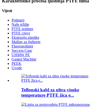
Karakteristike procesa ljuštenja PTFE filma
Vijesti
Polimeri
Naše tržište
PTFE polimer
PTFE cijevi
Ekstruzija plastike
Mašine za ljuštenje
Fluoropolimer
Success Case
UHMW PE
Gasket Machine
PEEK
Uvode
Teflonski kabl za ultra visoke
temperature PTFE žica e...