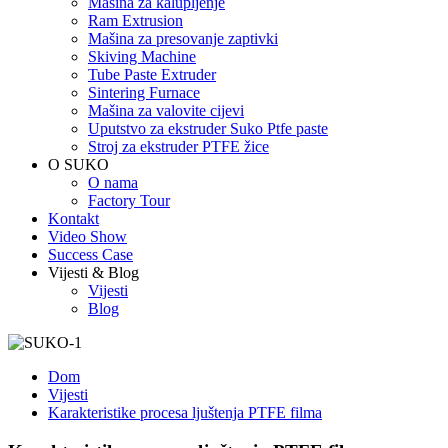
Mašina za kalupljenje
Ram Extrusion
Mašina za presovanje zaptivki
Skiving Machine
Tube Paste Extruder
Sintering Furnace
Mašina za valovite cijevi
Uputstvo za ekstruder Suko Ptfe paste
Stroj za ekstruder PTFE žice
O SUKO
O nama
Factory Tour
Kontakt
Video Show
Success Case
Vijesti & Blog
Vijesti
Blog
Dom
Vijesti
Karakteristike procesa ljuštenja PTFE filma