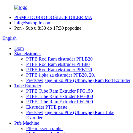
PISMO DOBRODOŠLICE DILERIMA
info@sukoptfe.com
Pon - Sub u 8:30 do 17:30 popodne
English
Dom
Štap ekstruder
PTFE Rod Ram ekstruder PFLB20
PTFE Rod Ram ekstruder PFB80
PTFE Rod Ram ekstruder PFB150
PTFE šipka za ekstruder PFB20, 20.
Predstavljanje Suko Ptfe (Uhmwpe) Ram Rod Extruder
Tube Extruder
PTFE Tube Ram Extruder PFG150
PTFE Tube Ram Extruder PFG300
PTFE Tube Ram Extruder PFG500
Ekstruder PTFE paste
Predstavljanje Suko Ptfe (Uhmwpe) Ram Tube
Extruder
Ptfe Machine
Ptfe mikser u prahu