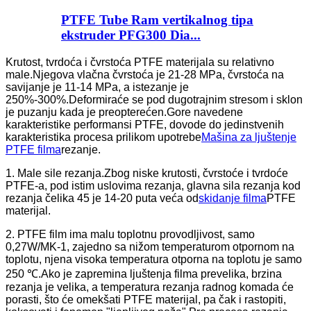
PTFE Tube Ram vertikalnog tipa
ekstruder PFG300 Dia...
Krutost, tvrdoća i čvrstoća PTFE materijala su relativno
male.Njegova vlačna čvrstoća je 21-28 MPa, čvrstoća na
savijanje je 11-14 MPa, a istezanje je
250%-300%.Deformiraće se pod dugotrajnim stresom i sklon
je puzanju kada je preopterećen.Gore navedene
karakteristike performansi PTFE, dovode do jedinstvenih
karakteristika procesa prilikom upotrebe
Mašina za ljuštenje
PTFE filma
rezanje.
1. Male sile rezanja.Zbog niske krutosti, čvrstoće i tvrdoće
PTFE-a, pod istim uslovima rezanja, glavna sila rezanja kod
rezanja čelika 45 je 14-20 puta veća od
skidanje filma
PTFE
materijal.
2. PTFE film ima malu toplotnu provodljivost, samo
0,27W/MK-1, zajedno sa nižom temperaturom otpornom na
toplotu, njena visoka temperatura otporna na toplotu je samo
250 ℃.Ako je zapremina ljuštenja filma prevelika, brzina
rezanja je velika, a temperatura rezanja radnog komada će
porasti, što će omekšati PTFE materijal, pa čak i rastopiti,