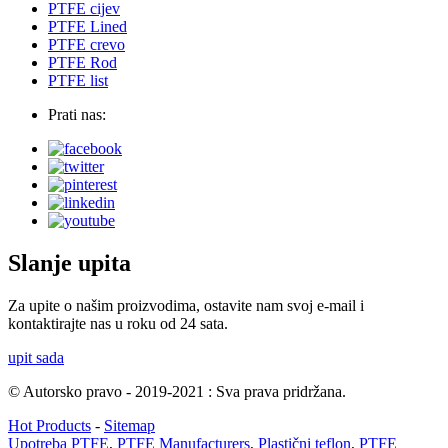
PTFE cijev
PTFE Lined
PTFE crevo
PTFE Rod
PTFE list
Prati nas:
Slanje upita
Za upite o našim proizvodima, ostavite nam svoj e-mail i
kontaktirajte nas u roku od 24 sata.
upit sada
© Autorsko pravo - 2019-2021 : Sva prava pridržana.
Hot Products
-
Sitemap
Upotreba PTFE
,
PTFE Manufacturers
,
Plastični teflon
,
PTFE