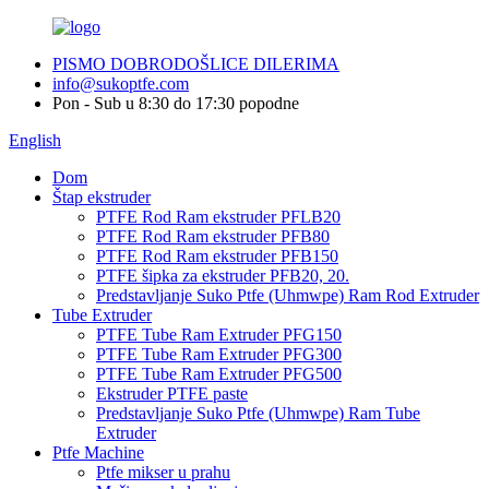
PISMO DOBRODOŠLICE DILERIMA
info@sukoptfe.com
Pon - Sub u 8:30 do 17:30 popodne
English
Dom
Štap ekstruder
PTFE Rod Ram ekstruder PFLB20
PTFE Rod Ram ekstruder PFB80
PTFE Rod Ram ekstruder PFB150
PTFE šipka za ekstruder PFB20, 20.
Predstavljanje Suko Ptfe (Uhmwpe) Ram Rod Extruder
Tube Extruder
PTFE Tube Ram Extruder PFG150
PTFE Tube Ram Extruder PFG300
PTFE Tube Ram Extruder PFG500
Ekstruder PTFE paste
Predstavljanje Suko Ptfe (Uhmwpe) Ram Tube
Extruder
Ptfe Machine
Ptfe mikser u prahu