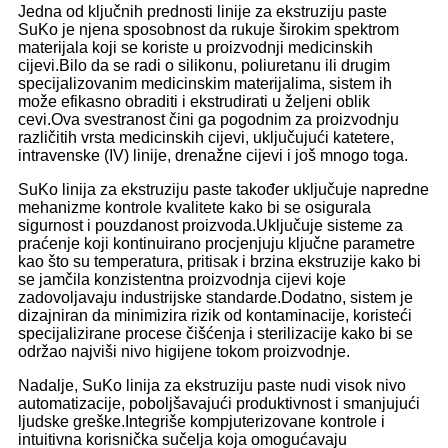
Jedna od ključnih prednosti linije za ekstruziju paste
SuKo je njena sposobnost da rukuje širokim spektrom
materijala koji se koriste u proizvodnji medicinskih
cijevi.Bilo da se radi o silikonu, poliuretanu ili drugim
specijalizovanim medicinskim materijalima, sistem ih
može efikasno obraditi i ekstrudirati u željeni oblik
cevi.Ova svestranost čini ga pogodnim za proizvodnju
različitih vrsta medicinskih cijevi, uključujući katetere,
intravenske (IV) linije, drenažne cijevi i još mnogo toga.
SuKo linija za ekstruziju paste također uključuje napredne
mehanizme kontrole kvalitete kako bi se osigurala
sigurnost i pouzdanost proizvoda.Uključuje sisteme za
praćenje koji kontinuirano procjenjuju ključne parametre
kao što su temperatura, pritisak i brzina ekstruzije kako bi
se jamčila konzistentna proizvodnja cijevi koje
zadovoljavaju industrijske standarde.Dodatno, sistem je
dizajniran da minimizira rizik od kontaminacije, koristeći
specijalizirane procese čišćenja i sterilizacije kako bi se
održao najviši nivo higijene tokom proizvodnje.
Nadalje, SuKo linija za ekstruziju paste nudi visok nivo
automatizacije, poboljšavajući produktivnost i smanjujući
ljudske greške.Integriše kompjuterizovane kontrole i
intuitivna korisnička sučelja koja omogućavaju