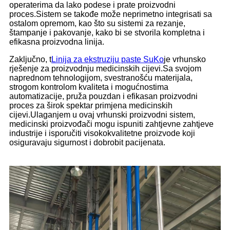
operaterima da lako podese i prate proizvodni
proces.Sistem se takođe može neprimetno integrisati sa
ostalom opremom, kao što su sistemi za rezanje,
štampanje i pakovanje, kako bi se stvorila kompletna i
efikasna proizvodna linija.
Zaključno, t
Linija za ekstruziju paste SuKo
je vrhunsko
rješenje za proizvodnju medicinskih cijevi.Sa svojom
naprednom tehnologijom, svestranošću materijala,
strogom kontrolom kvaliteta i mogućnostima
automatizacije, pruža pouzdan i efikasan proizvodni
proces za širok spektar primjena medicinskih
cijevi.Ulaganjem u ovaj vrhunski proizvodni sistem,
medicinski proizvođači mogu ispuniti zahtjevne zahtjeve
industrije i isporučiti visokokvalitetne proizvode koji
osiguravaju sigurnost i dobrobit pacijenata.