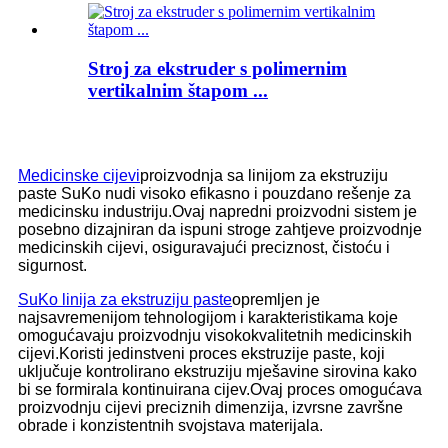
Stroj za ekstruder s polimernim
vertikalnim štapom ...
Medicinske cijevi
proizvodnja sa linijom za ekstruziju
paste SuKo nudi visoko efikasno i pouzdano rešenje za
medicinsku industriju.Ovaj napredni proizvodni sistem je
posebno dizajniran da ispuni stroge zahtjeve proizvodnje
medicinskih cijevi, osiguravajući preciznost, čistoću i
sigurnost.
SuKo linija za ekstruziju paste
opremljen je
najsavremenijom tehnologijom i karakteristikama koje
omogućavaju proizvodnju visokokvalitetnih medicinskih
cijevi.Koristi jedinstveni proces ekstruzije paste, koji
uključuje kontrolirano ekstruziju mješavine sirovina kako
bi se formirala kontinuirana cijev.Ovaj proces omogućava
proizvodnju cijevi preciznih dimenzija, izvrsne završne
obrade i konzistentnih svojstava materijala.