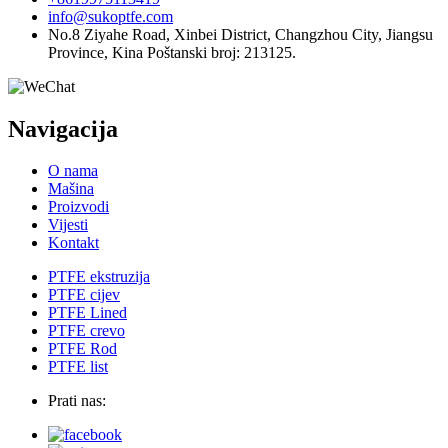
info@sukoptfe.com
No.8 Ziyahe Road, Xinbei District, Changzhou City, Jiangsu
Province, Kina Poštanski broj: 213125.
Navigacija
O nama
Mašina
Proizvodi
Vijesti
Kontakt
PTFE ekstruzija
PTFE cijev
PTFE Lined
PTFE crevo
PTFE Rod
PTFE list
Prati nas: