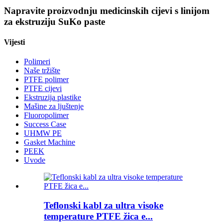
Napravite proizvodnju medicinskih cijevi s linijom
za ekstruziju SuKo paste
Vijesti
Polimeri
Naše tržište
PTFE polimer
PTFE cijevi
Ekstruzija plastike
Mašine za ljuštenje
Fluoropolimer
Success Case
UHMW PE
Gasket Machine
PEEK
Uvode
Teflonski kabl za ultra visoke
temperature PTFE žica e...