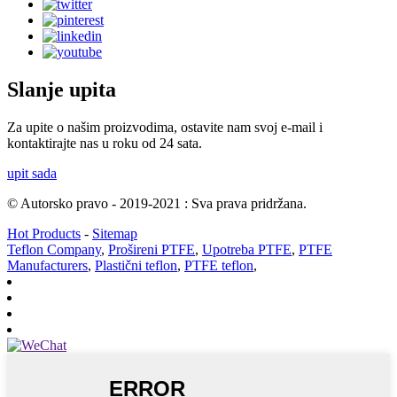
Slanje upita
Za upite o našim proizvodima, ostavite nam svoj e-mail i
kontaktirajte nas u roku od 24 sata.
upit sada
© Autorsko pravo - 2019-2021 : Sva prava pridržana.
Hot Products
-
Sitemap
Teflon Company
,
Prošireni PTFE
,
Upotreba PTFE
,
PTFE
Manufacturers
,
Plastični teflon
,
PTFE teflon
,