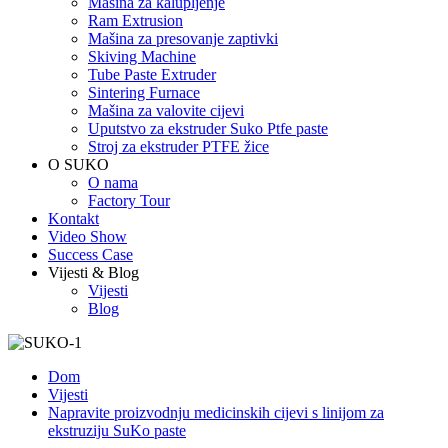
Mašina za kalupljenje
Ram Extrusion
Mašina za presovanje zaptivki
Skiving Machine
Tube Paste Extruder
Sintering Furnace
Mašina za valovite cijevi
Uputstvo za ekstruder Suko Ptfe paste
Stroj za ekstruder PTFE žice
O SUKO
O nama
Factory Tour
Kontakt
Video Show
Success Case
Vijesti & Blog
Vijesti
Blog
Dom
Vijesti
Napravite proizvodnju medicinskih cijevi s linijom za
ekstruziju SuKo paste