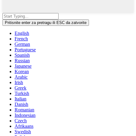
Pritisnite enter za pretragu ili ESC da zatvorite
English
French
German
Portuguese
Spanish
Russian
Japanese
Korean
Arabic
Irish
Greek
Turkish
Italian
Danish
Romanian
Indonesian
Czech
Afrikaans
Swedish